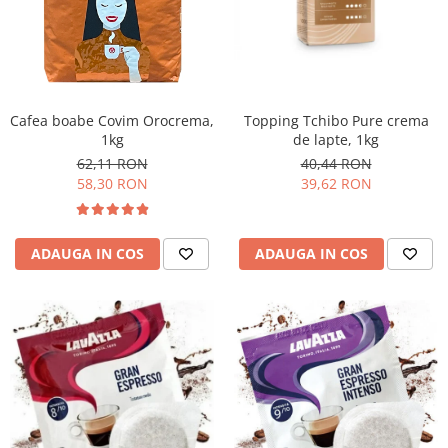
Promotii
Stabilizatoare tensiune
Piese schimb espressoare
Accesorii si intretinere
Curatare
Cafea boabe Covim Orocrema,
Topping Tchibo Pure crema
1kg
de lapte, 1kg
Filtre
62,11 RON
40,44 RON
Portafiltre
58,30 RON
39,62 RON
Site
Tamper
ADAUGA IN COS
ADAUGA IN COS
Altele