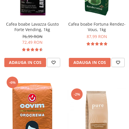
Complementare
Capace
Cesti si farfurii
Cafea boabe Lavazza Gusto
Cafea boabe Fortuna Rendez-
Diverse
Forte Vending, 1kg
Vous, 1kg
76,99 RON
87,99 RON
Lattiere
72,49 RON
Pahare de cafea
Palete cafea
ADAUGA IN COS
ADAUGA IN COS
Consumabile
Cappucino instant
Ciocolata calda
-6%
Lapte instant
-2%
Pliculete Zahar si Miere
Siropuri
Topping
Aparate SH