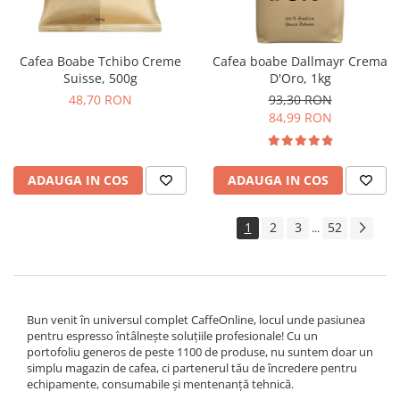
Cafea Boabe Tchibo Creme
Cafea boabe Dallmayr Crema
Suisse, 500g
D'Oro, 1kg
48,70 RON
93,30 RON
84,99 RON
ADAUGA IN COS
ADAUGA IN COS
1
2
3
52
...
Bun venit în universul complet CaffeOnline, locul unde pasiunea
pentru espresso întâlnește soluțiile profesionale! Cu un
portofoliu generos de peste 1100 de produse, nu suntem doar un
simplu magazin de cafea, ci partenerul tău de încredere pentru
echipamente, consumabile și mentenanță tehnică.