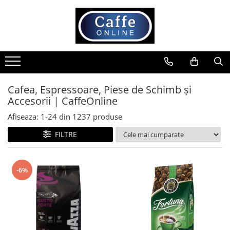
Toate Produsele
Cafea
Cafea Boabe
Capsule Cafea
Cafea, Espressoare, Piese de Schimb și
Accesorii | CaffeOnline
Cafea Macinata
Cafea Instant
Afiseaza:
1-
24
din
1237
produse
Ceai
FILTRE
Espressoare
Aparate Automate
-6%
Aparate capsule
Aparate clasice
Accesorii
Rasnite