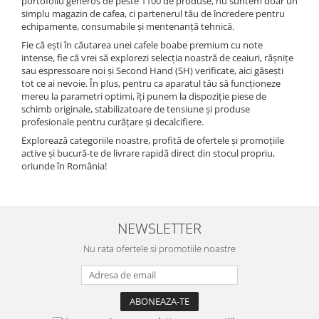
portofoliu generos de peste 1100 de produse, nu suntem doar un
simplu magazin de cafea, ci partenerul tău de încredere pentru
echipamente, consumabile și mentenanță tehnică.
Fie că ești în căutarea unei cafele boabe premium cu note
intense, fie că vrei să explorezi selecția noastră de ceaiuri, râșnițe
sau espressoare noi și Second Hand (SH) verificate, aici găsești
tot ce ai nevoie. În plus, pentru ca aparatul tău să funcționeze
mereu la parametri optimi, îți punem la dispoziție piese de
schimb originale, stabilizatoare de tensiune și produse
profesionale pentru curățare și decalcifiere.
Explorează categoriile noastre, profită de ofertele și promoțiile
active și bucură-te de livrare rapidă direct din stocul propriu,
oriunde în România!
NEWSLETTER
Nu rata ofertele si promotiile noastre