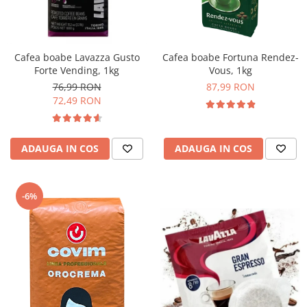
Complementare
Capace
Cesti si farfurii
Cafea boabe Lavazza Gusto
Cafea boabe Fortuna Rendez-
Diverse
Forte Vending, 1kg
Vous, 1kg
76,99 RON
87,99 RON
Lattiere
72,49 RON
Pahare de cafea
Palete cafea
ADAUGA IN COS
ADAUGA IN COS
Consumabile
Cappucino instant
Ciocolata calda
-6%
Lapte instant
Pliculete Zahar si Miere
Siropuri
Topping
Aparate SH