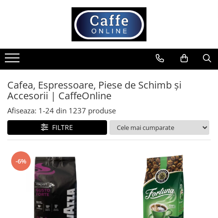
Toate Produsele
Cafea
Cafea Boabe
Capsule Cafea
Cafea, Espressoare, Piese de Schimb și
Accesorii | CaffeOnline
Cafea Macinata
Cafea Instant
Afiseaza:
1-
24
din
1237
produse
Ceai
FILTRE
Espressoare
Aparate Automate
-6%
Aparate capsule
Aparate clasice
Accesorii
Rasnite