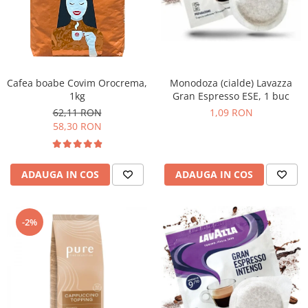
Promotii
Stabilizatoare tensiune
Piese schimb espressoare
Accesorii si intretinere
Curatare
Cafea boabe Covim Orocrema,
Monodoza (cialde) Lavazza
1kg
Gran Espresso ESE, 1 buc
Filtre
62,11 RON
1,09 RON
Portafiltre
58,30 RON
Site
Tamper
ADAUGA IN COS
ADAUGA IN COS
Altele
-2%