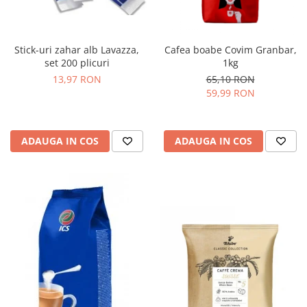
Stick-uri zahar alb Lavazza,
Cafea boabe Covim Granbar,
set 200 plicuri
1kg
13,97 RON
65,10 RON
59,99 RON
ADAUGA IN COS
ADAUGA IN COS