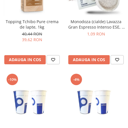
Topping Tchibo Pure crema
Monodoza (cialde) Lavazza
de lapte, 1kg
Gran Espresso Intenso ESE, 1
buc
40,44 RON
1,09 RON
39,62 RON
ADAUGA IN COS
ADAUGA IN COS
-10%
-4%