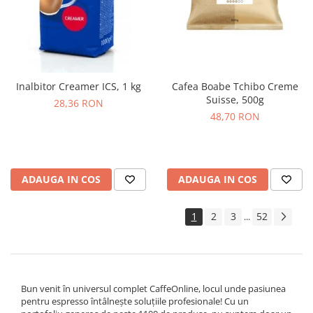
Inalbitor Creamer ICS, 1 kg
Cafea Boabe Tchibo Creme
Suisse, 500g
28,36 RON
48,70 RON
ADAUGA IN COS
ADAUGA IN COS
1
2
3
52
...
Bun venit în universul complet CaffeOnline, locul unde pasiunea
pentru espresso întâlnește soluțiile profesionale! Cu un