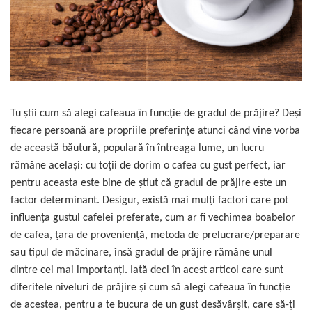
Complementare
Capace
Cesti si farfurii
Diverse
Lattiere
Pahare de cafea
Tu ştii cum să alegi cafeaua în funcţie de gradul de prăjire? Deşi
fiecare persoană are propriile preferinţe atunci când vine vorba
Palete cafea
de această băutură, populară în întreaga lume, un lucru
Consumabile
rămâne acelaşi: cu toţii de dorim o cafea cu gust perfect, iar
Cappucino instant
pentru aceasta este bine de ştiut că gradul de prăjire este un
Ciocolata calda
factor determinant. Desigur, există mai mulţi factori care pot
Lapte instant
influenţa gustul cafelei preferate, cum ar fi vechimea boabelor
de cafea, ţara de provenienţă, metoda de prelucrare
/
preparare
Pliculete Zahar si Miere
sau tipul de măcinare, însă gradul de prăjire rămâne unul
Siropuri
dintre cei mai importanţi. Iată deci în acest articol care sunt
Topping
diferitele niveluri de prăjire şi cum să alegi cafeaua în funcţie
Aparate SH
de acestea, pentru a te bucura de un gust desăvârşit, care să-ţi