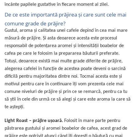
Promotii
încânte papilele gustative în fiecare moment al zilei.
Stabilizatoare tensiune
De ce este importantă prăjirea şi care sunt cele mai
Piese schimb espressoare
comune grade de prăjire?
Accesorii si intretinere
Gustul, aroma şi calitatea unei cafele depind în cea mai mare
Curatare
măsură de prăjire. Şi asta deoarece acesta este procesul
Filtre
responsabil de potenţarea aromei şi intensităţii boabelor de
cafea pe care le folosim la prepararea băuturii preferate.
Portafiltre
Totuşi, deoarece există mai multe grade diferite de prăjire,
Site
alegerea cafelei în funcţie de acestea poate deveni o sarcină
Tamper
dificilă pentru majoritatea dintre noi. Tocmai acesta este şi
Altele
motivul pentru care în continuare îţi vom prezenta cele mai
comune niveluri de prăjire şi prin ce se remarcă, pentru ca tu
să ştii în cele din urmă ce să alegi şi care este aroma la care să
te aştepţi.
Light Roast – prăjire uşoară.
Folosit în mare parte pentru
păstrarea gustului şi aromei boabelor de cafea, acest grad de
prăjire este potrivit atunci când îţi doreşti o băutură cu mai