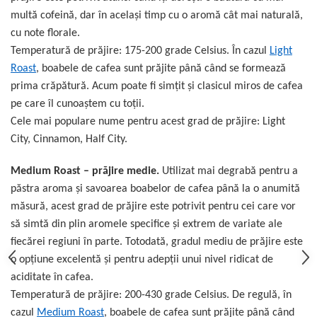
multă cofeină, dar în acelaşi timp cu o aromă cât mai naturală,
cu note florale.
Temperatură de prăjire: 175-200 grade Celsius. În cazul
Light
Roast
, boabele de cafea sunt prăjite până când se formează
prima crăpătură. Acum poate fi simţit şi clasicul miros de cafea
pe care îl cunoaştem cu toţii.
Cele mai populare nume pentru acest grad de prăjire: Light
City, Cinnamon, Half City.
Medium Roast – prăjire medie.
Utilizat mai degrabă pentru a
păstra aroma şi savoarea boabelor de cafea până la o anumită
măsură, acest grad de prăjire este potrivit pentru cei care vor
să simtă din plin aromele specifice şi extrem de variate ale
fiecărei regiuni în parte. Totodată, gradul mediu de prăjire este
o opţiune excelentă şi pentru adepţii unui nivel ridicat de
aciditate în cafea.
Temperatură de prăjire: 200-430 grade Celsius. De regulă, în
cazul
Medium Roast
, boabele de cafea sunt prăjite până când