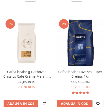
-6%
-2%
Cafea boabe JJ Darboven
Cafea boabe Lavazza Super
Classics Cafe Crème Melange
Crema, 1kg
Finesse, 1 kg
86,05 RON
115,49 RON
81,20 RON
112,89 RON
ADAUGA IN COS
ADAUGA IN COS