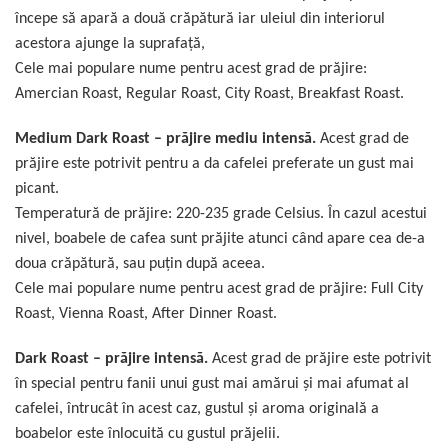
începe să apară a două crăpătură iar uleiul din interiorul
acestora ajunge la suprafaţă,
Cele mai populare nume pentru acest grad de prăjire:
Amercian Roast, Regular Roast, City Roast, Breakfast Roast.
Medium Dark Roast – prăjire mediu intensă.
Acest grad de
prăjire este potrivit pentru a da cafelei preferate un gust mai
picant.
Temperatură de prăjire: 220-235 grade Celsius. În cazul acestui
nivel, boabele de cafea sunt prăjite atunci când apare cea de-a
doua crăpătură, sau puţin după aceea.
Cele mai populare nume pentru acest grad de prăjire: Full City
Roast, Vienna Roast, After Dinner Roast.
Dark Roast – prăjire intensă.
Acest grad de prăjire este potrivit
în special pentru fanii unui gust mai amărui şi mai afumat al
cafelei, întrucât în acest caz, gustul şi aroma originală a
boabelor este înlocuită cu gustul prăjelii.