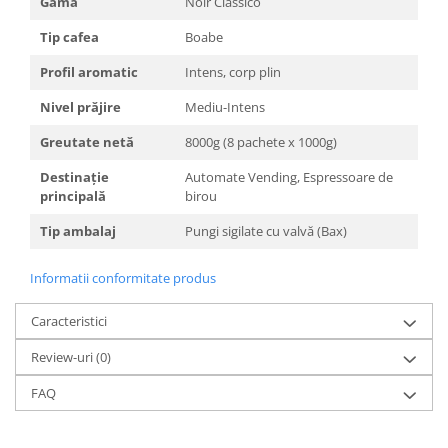
Gamă
Noir Classico
Tip cafea
Boabe
Profil aromatic
Intens, corp plin
Nivel prăjire
Mediu-Intens
Greutate netă
8000g (8 pachete x 1000g)
Destinație
Automate Vending, Espressoare de
principală
birou
Tip ambalaj
Pungi sigilate cu valvă (Bax)
Informatii conformitate produs
Caracteristici
Review-uri
(0)
FAQ