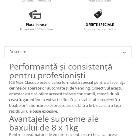
Oriunde in Romania
Plati securizate
Plata in rate
OFERTE SPECIALE
Finantare 100% online
Produse cu pret redus
Descriere
Performanță și consistență
pentru profesioniști
ICS Noir Classico este o cafea formulată special pentru a face față
cerințelor aparatelor automate și de Vending. Obiectivul acestui
amestec este să ofere aceeași calitate constantă, ceașcă după
ceașcă, garantând o extracție fluidă și o stabilitate excelentă a
boabelor în buncărele espressoarelor, fără a le bloca sau a lăsa
reziduuri uleioase excesive.
Avantajele supreme ale
baxului de 8 x 1kg
Pentru consumatorii de volum, eficiența este cheia, iar acest