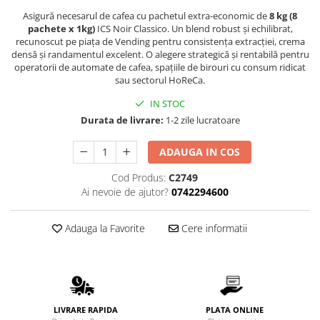
Promotii
Asigură necesarul de cafea cu pachetul extra-economic de
8 kg (8
Stabilizatoare tensiune
pachete x 1kg)
ICS Noir Classico. Un blend robust și echilibrat,
recunoscut pe piața de Vending pentru consistența extracției, crema
Piese schimb espressoare
densă și randamentul excelent. O alegere strategică și rentabilă pentru
Accesorii si intretinere
operatorii de automate de cafea, spațiile de birouri cu consum ridicat
sau sectorul HoReCa.
Curatare
IN STOC
Filtre
Durata de livrare:
1-2 zile lucratoare
Portafiltre
Site
ADAUGA IN COS
Tamper
Cod Produs:
C2749
Ai nevoie de ajutor?
0742294600
Altele
Adauga la Favorite
Cere informatii
LIVRARE RAPIDA
PLATA ONLINE