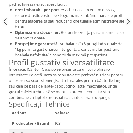
pachet livrează exact acest lucru:
Preț imbatabil per porție:
Achiziția la un volum de 8 kg
reduce drastic costul pe kilogram, maximizând marja de profit
pentru afacerea ta sau reducând cheltuielile administrative ale
biroului.
Optimizarea stocurilor:
Reduci frecvența plasării comenzilor
de aprovizionare.
Prospețime garantată:
Ambalarea în 8 pungi individuale de
1kg permite gestionarea inteligentă a consumului, păstrând
boabele nefolosite în condiții de maximă prospețime.
Profil gustativ și versatilitate
În ceașcă, ICS Noir Classico se prezintă cu un corp plin și o
intensitate ridicată. Baza sa robustă este perfectă nu doar pentru
un espresso scurt și energizant, ci mai ales pentru băuturile lungi
sau cele pe bază de lapte (cappuccino, latte, macchiato), unde
gustul cafelei trebuie să se mențină proeminent chiar și în
combinație cu laptele proaspăt sau laptele praf (topping).
Specificații Tehnice
Atribut
Valoare
Producător / Brand
ICS