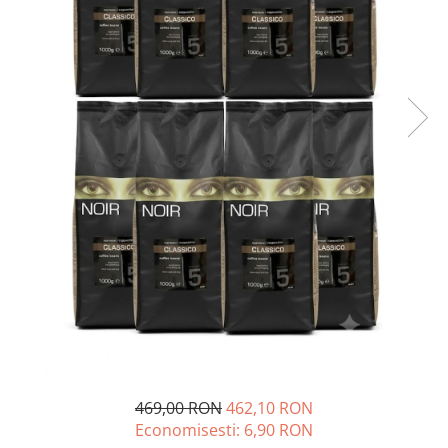
Complementare
Capace
Cesti si farfurii
Diverse
Lattiere
Pahare de cafea
Palete cafea
Consumabile
Cappucino instant
Ciocolata calda
Lapte instant
Pliculete Zahar si Miere
Siropuri
Topping
469,00 RON
462,10 RON
Economisesti:
6,90
RON
Aparate SH