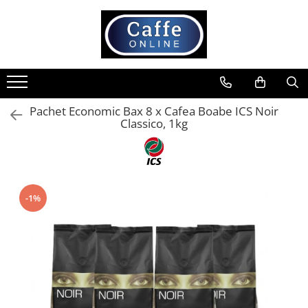
Toate Produsele
Cafea
Cafea Boabe
Pachet Economic Bax 8 x Cafea Boabe ICS Noir
Capsule Cafea
Classico, 1kg
Cafea Macinata
Cafea Instant
Ceai
Espressoare
-1%
Aparate Automate
Aparate capsule
Aparate clasice
Accesorii
Rasnite