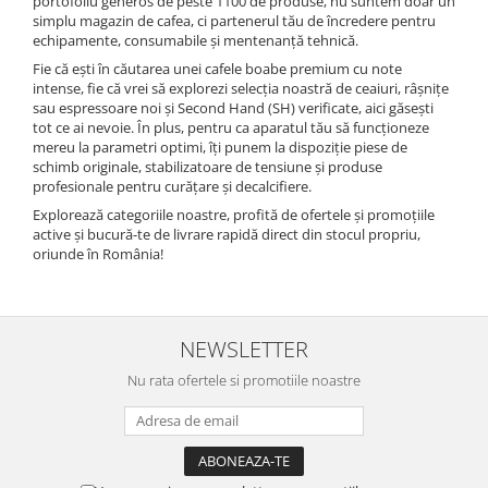
portofoliu generos de peste 1100 de produse, nu suntem doar un
simplu magazin de cafea, ci partenerul tău de încredere pentru
echipamente, consumabile și mentenanță tehnică.
Fie că ești în căutarea unei cafele boabe premium cu note
intense, fie că vrei să explorezi selecția noastră de ceaiuri, râșnițe
sau espressoare noi și Second Hand (SH) verificate, aici găsești
tot ce ai nevoie. În plus, pentru ca aparatul tău să funcționeze
mereu la parametri optimi, îți punem la dispoziție piese de
schimb originale, stabilizatoare de tensiune și produse
profesionale pentru curățare și decalcifiere.
Explorează categoriile noastre, profită de ofertele și promoțiile
active și bucură-te de livrare rapidă direct din stocul propriu,
oriunde în România!
NEWSLETTER
Nu rata ofertele si promotiile noastre