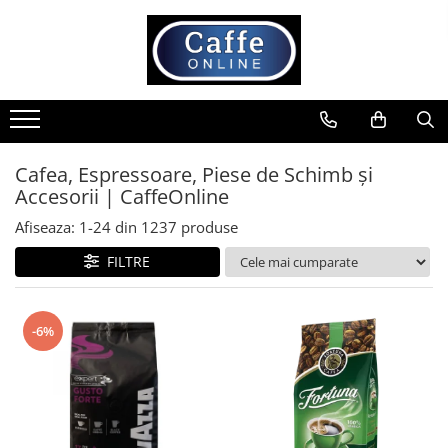
Toate Produsele
Cafea
Cafea Boabe
Capsule Cafea
Cafea, Espressoare, Piese de Schimb și
Accesorii | CaffeOnline
Cafea Macinata
Cafea Instant
Afiseaza:
1-
24
din
1237
produse
Ceai
FILTRE
Espressoare
Aparate Automate
-6%
Aparate capsule
Aparate clasice
Accesorii
Rasnite