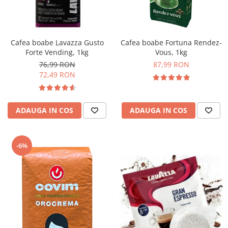
Complementare
Capace
Cesti si farfurii
Cafea boabe Lavazza Gusto
Cafea boabe Fortuna Rendez-
Diverse
Forte Vending, 1kg
Vous, 1kg
76,99 RON
87,99 RON
Lattiere
72,49 RON
Pahare de cafea
Palete cafea
ADAUGA IN COS
ADAUGA IN COS
Consumabile
Cappucino instant
Ciocolata calda
-6%
Lapte instant
Pliculete Zahar si Miere
Siropuri
Topping
Aparate SH