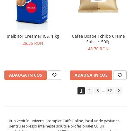
Inalbitor Creamer ICS, 1 kg
Cafea Boabe Tchibo Creme
Suisse, 500g
28,36 RON
48,70 RON
ADAUGA IN COS
ADAUGA IN COS
1
2
3
52
...
Bun venit în universul complet CaffeOnline, locul unde pasiunea
pentru espresso întâlnește soluțiile profesionale! Cu un