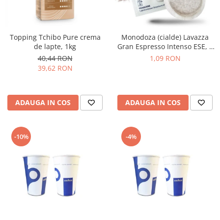
Topping Tchibo Pure crema
Monodoza (cialde) Lavazza
de lapte, 1kg
Gran Espresso Intenso ESE, 1
buc
40,44 RON
1,09 RON
39,62 RON
ADAUGA IN COS
ADAUGA IN COS
-10%
-4%