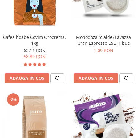
Promotii
Stabilizatoare tensiune
Piese schimb espressoare
Accesorii si intretinere
Curatare
Cafea boabe Covim Orocrema,
Monodoza (cialde) Lavazza
1kg
Gran Espresso ESE, 1 buc
Filtre
62,11 RON
1,09 RON
Portafiltre
58,30 RON
Site
Tamper
ADAUGA IN COS
ADAUGA IN COS
Altele
-2%