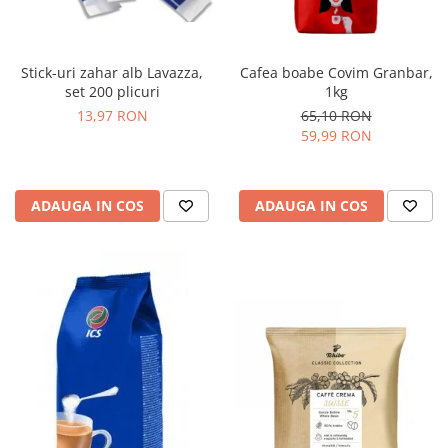
Stick-uri zahar alb Lavazza,
Cafea boabe Covim Granbar,
set 200 plicuri
1kg
13,97 RON
65,10 RON
59,99 RON
ADAUGA IN COS
ADAUGA IN COS