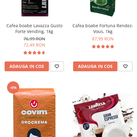
Complementare
Capace
Cesti si farfurii
Cafea boabe Lavazza Gusto
Cafea boabe Fortuna Rendez-
Diverse
Forte Vending, 1kg
Vous, 1kg
76,99 RON
87,99 RON
Lattiere
72,49 RON
Pahare de cafea
Palete cafea
ADAUGA IN COS
ADAUGA IN COS
Consumabile
Cappucino instant
Ciocolata calda
-6%
Lapte instant
Pliculete Zahar si Miere
Siropuri
Topping
Aparate SH