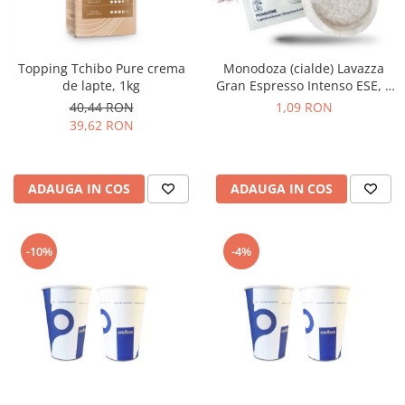
Topping Tchibo Pure crema
Monodoza (cialde) Lavazza
de lapte, 1kg
Gran Espresso Intenso ESE, 1
buc
40,44 RON
1,09 RON
39,62 RON
ADAUGA IN COS
ADAUGA IN COS
-10%
-4%