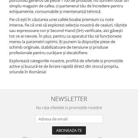
portofoliu generos de peste 1100 de produse, nu suntem doar un
simplu magazin de cafea, ci partenerul tău de încredere pentru
echipamente, consumabile și mentenanță tehnică.
Fie că ești în căutarea unei cafele boabe premium cu note
intense, fie că vrei să explorezi selecția noastră de ceaiuri, râșnițe
sau espressoare noi și Second Hand (SH) verificate, aici găsești
tot ce ai nevoie. În plus, pentru ca aparatul tău să funcționeze
mereu la parametri optimi, îți punem la dispoziție piese de
schimb originale, stabilizatoare de tensiune și produse
profesionale pentru curățare și decalcifiere.
Explorează categoriile noastre, profită de ofertele și promoțiile
active și bucură-te de livrare rapidă direct din stocul propriu,
oriunde în România!
NEWSLETTER
Nu rata ofertele si promotiile noastre