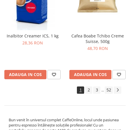
Inalbitor Creamer ICS, 1 kg
Cafea Boabe Tchibo Creme
Suisse, 500g
28,36 RON
48,70 RON
ADAUGA IN COS
ADAUGA IN COS
1
2
3
52
...
Bun venit în universul complet CaffeOnline, locul unde pasiunea
pentru espresso întâlnește soluțiile profesionale! Cu un