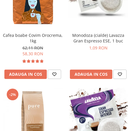
Promotii
Stabilizatoare tensiune
Piese schimb espressoare
Accesorii si intretinere
Curatare
Cafea boabe Covim Orocrema,
Monodoza (cialde) Lavazza
1kg
Gran Espresso ESE, 1 buc
Filtre
62,11 RON
1,09 RON
Portafiltre
58,30 RON
Site
Tamper
ADAUGA IN COS
ADAUGA IN COS
Altele
-2%