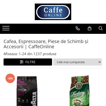
Toate Produsele
Cafea
Cafea Boabe
Capsule Cafea
Cafea, Espressoare, Piese de Schimb și
Accesorii | CaffeOnline
Cafea Macinata
Cafea Instant
Afiseaza:
1-
24
din
1237
produse
Ceai
FILTRE
Espressoare
Aparate Automate
-6%
Aparate capsule
Aparate clasice
Accesorii
Rasnite