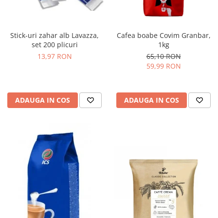
Stick-uri zahar alb Lavazza,
Cafea boabe Covim Granbar,
set 200 plicuri
1kg
13,97 RON
65,10 RON
59,99 RON
ADAUGA IN COS
ADAUGA IN COS