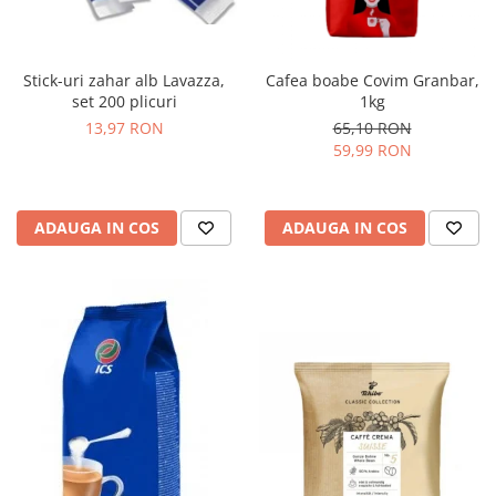
Stick-uri zahar alb Lavazza,
Cafea boabe Covim Granbar,
set 200 plicuri
1kg
13,97 RON
65,10 RON
59,99 RON
ADAUGA IN COS
ADAUGA IN COS