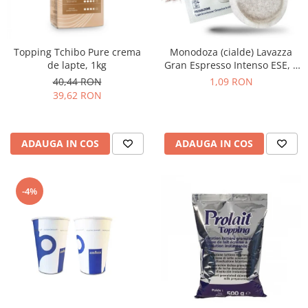
Topping Tchibo Pure crema
Monodoza (cialde) Lavazza
de lapte, 1kg
Gran Espresso Intenso ESE, 1
buc
40,44 RON
1,09 RON
39,62 RON
ADAUGA IN COS
ADAUGA IN COS
-4%