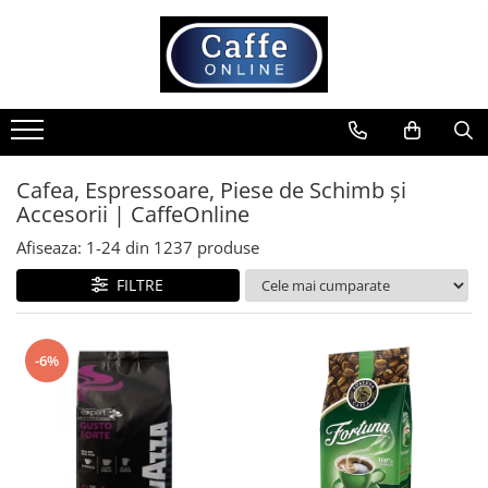
Toate Produsele
Cafea
Cafea Boabe
Capsule Cafea
Cafea, Espressoare, Piese de Schimb și
Accesorii | CaffeOnline
Cafea Macinata
Cafea Instant
Afiseaza:
1-
24
din
1237
produse
Ceai
FILTRE
Espressoare
Aparate Automate
-6%
Aparate capsule
Aparate clasice
Accesorii
Rasnite