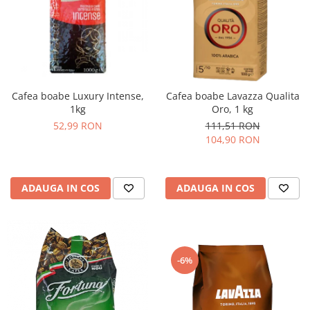
Cafea boabe Luxury Intense,
Cafea boabe Lavazza Qualita
1kg
Oro, 1 kg
52,99 RON
111,51 RON
104,90 RON
ADAUGA IN COS
ADAUGA IN COS
-6%