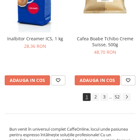
Inalbitor Creamer ICS, 1 kg
Cafea Boabe Tchibo Creme
Suisse, 500g
28,36 RON
48,70 RON
ADAUGA IN COS
ADAUGA IN COS
1
2
3
52
...
Bun venit în universul complet CaffeOnline, locul unde pasiunea
pentru espresso întâlnește soluțiile profesionale! Cu un