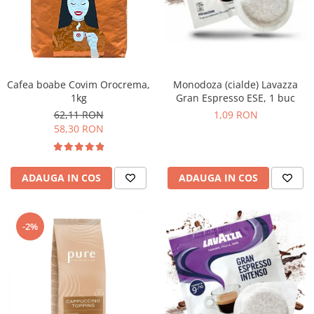
Promotii
Stabilizatoare tensiune
Piese schimb espressoare
Accesorii si intretinere
Curatare
Cafea boabe Covim Orocrema,
Monodoza (cialde) Lavazza
1kg
Gran Espresso ESE, 1 buc
Filtre
62,11 RON
1,09 RON
Portafiltre
58,30 RON
Site
Tamper
ADAUGA IN COS
ADAUGA IN COS
Altele
-2%