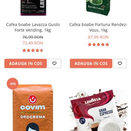
Complementare
Capace
Cesti si farfurii
Cafea boabe Lavazza Gusto
Cafea boabe Fortuna Rendez-
Diverse
Forte Vending, 1kg
Vous, 1kg
76,99 RON
87,99 RON
Lattiere
72,49 RON
Pahare de cafea
Palete cafea
ADAUGA IN COS
ADAUGA IN COS
Consumabile
Cappucino instant
Ciocolata calda
-6%
Lapte instant
Pliculete Zahar si Miere
Siropuri
Topping
Aparate SH