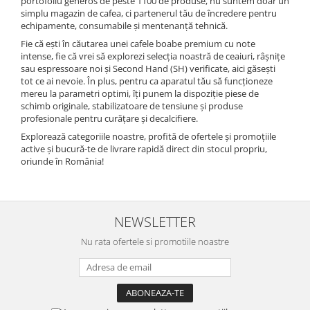
portofoliu generos de peste 1100 de produse, nu suntem doar un
simplu magazin de cafea, ci partenerul tău de încredere pentru
echipamente, consumabile și mentenanță tehnică.
Fie că ești în căutarea unei cafele boabe premium cu note
intense, fie că vrei să explorezi selecția noastră de ceaiuri, râșnițe
sau espressoare noi și Second Hand (SH) verificate, aici găsești
tot ce ai nevoie. În plus, pentru ca aparatul tău să funcționeze
mereu la parametri optimi, îți punem la dispoziție piese de
schimb originale, stabilizatoare de tensiune și produse
profesionale pentru curățare și decalcifiere.
Explorează categoriile noastre, profită de ofertele și promoțiile
active și bucură-te de livrare rapidă direct din stocul propriu,
oriunde în România!
NEWSLETTER
Nu rata ofertele si promotiile noastre