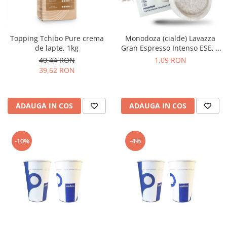
Topping Tchibo Pure crema
Monodoza (cialde) Lavazza
de lapte, 1kg
Gran Espresso Intenso ESE, 1
buc
40,44 RON
1,09 RON
39,62 RON
ADAUGA IN COS
ADAUGA IN COS
-10%
-4%