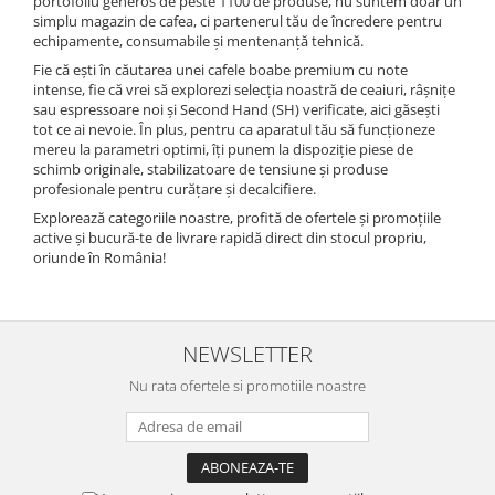
portofoliu generos de peste 1100 de produse, nu suntem doar un
simplu magazin de cafea, ci partenerul tău de încredere pentru
echipamente, consumabile și mentenanță tehnică.
Fie că ești în căutarea unei cafele boabe premium cu note
intense, fie că vrei să explorezi selecția noastră de ceaiuri, râșnițe
sau espressoare noi și Second Hand (SH) verificate, aici găsești
tot ce ai nevoie. În plus, pentru ca aparatul tău să funcționeze
mereu la parametri optimi, îți punem la dispoziție piese de
schimb originale, stabilizatoare de tensiune și produse
profesionale pentru curățare și decalcifiere.
Explorează categoriile noastre, profită de ofertele și promoțiile
active și bucură-te de livrare rapidă direct din stocul propriu,
oriunde în România!
NEWSLETTER
Nu rata ofertele si promotiile noastre