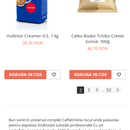
Inalbitor Creamer ICS, 1 kg
Cafea Boabe Tchibo Creme
Suisse, 500g
28,36 RON
48,70 RON
ADAUGA IN COS
ADAUGA IN COS
1
2
3
52
...
Bun venit în universul complet CaffeOnline, locul unde pasiunea
pentru espresso întâlnește soluțiile profesionale! Cu un