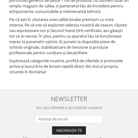
portofoliu generos de peste 1100 de produse, nu suntem doar un
simplu magazin de cafea, ci partenerul tău de încredere pentru
echipamente, consumabile și mentenanță tehnică.
Fie că ești în căutarea unei cafele boabe premium cu note
intense, fie că vrei să explorezi selecția noastră de ceaiuri, râșnițe
sau espressoare noi și Second Hand (SH) verificate, aici găsești
tot ce ai nevoie. În plus, pentru ca aparatul tău să funcționeze
mereu la parametri optimi, îți punem la dispoziție piese de
schimb originale, stabilizatoare de tensiune și produse
profesionale pentru curățare și decalcifiere.
Explorează categoriile noastre, profită de ofertele și promoțiile
active și bucură-te de livrare rapidă direct din stocul propriu,
oriunde în România!
NEWSLETTER
Nu rata ofertele si promotiile noastre