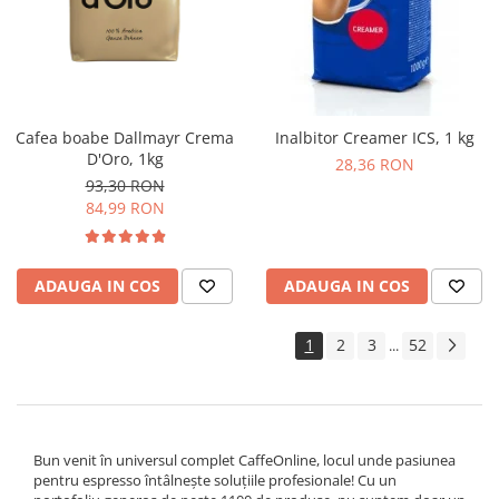
Cafea boabe Dallmayr Crema
Inalbitor Creamer ICS, 1 kg
D'Oro, 1kg
28,36 RON
93,30 RON
84,99 RON
ADAUGA IN COS
ADAUGA IN COS
1
2
3
52
...
Bun venit în universul complet CaffeOnline, locul unde pasiunea
pentru espresso întâlnește soluțiile profesionale! Cu un