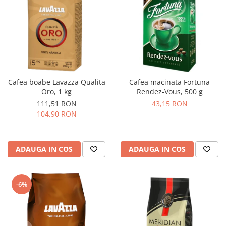
Cafea boabe Lavazza Qualita
Cafea macinata Fortuna
Oro, 1 kg
Rendez-Vous, 500 g
111,51 RON
43,15 RON
104,90 RON
ADAUGA IN COS
ADAUGA IN COS
-6%