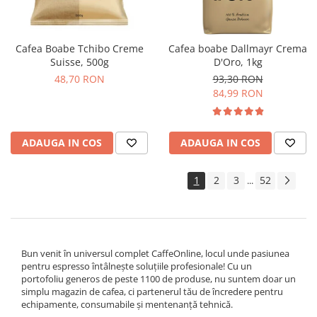
Cafea Boabe Tchibo Creme
Cafea boabe Dallmayr Crema
Suisse, 500g
D'Oro, 1kg
48,70 RON
93,30 RON
84,99 RON
ADAUGA IN COS
ADAUGA IN COS
1
2
3
52
...
Bun venit în universul complet CaffeOnline, locul unde pasiunea
pentru espresso întâlnește soluțiile profesionale! Cu un
portofoliu generos de peste 1100 de produse, nu suntem doar un
simplu magazin de cafea, ci partenerul tău de încredere pentru
echipamente, consumabile și mentenanță tehnică.