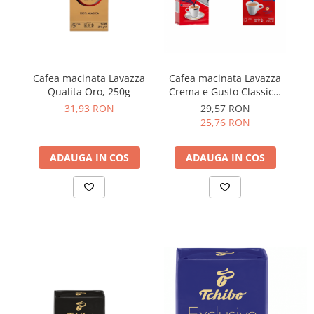
Cafea macinata Lavazza
Cafea macinata Lavazza
C
Qualita Oro, 250g
Crema e Gusto Classico,
me
250g
31,93 RON
29,57 RON
25,76 RON
ADAUGA IN COS
ADAUGA IN COS