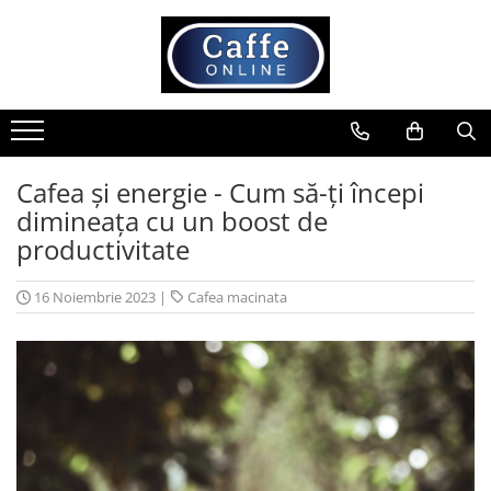
Toate Produsele
Cafea
Cafea Boabe
Capsule Cafea
Cafea și energie - Cum să-ți începi
dimineața cu un boost de
Cafea Macinata
productivitate
Cafea Instant
Ceai
16 Noiembrie 2023
|
Cafea macinata
Espressoare
Aparate Automate
Aparate capsule
Aparate clasice
Accesorii
Rasnite