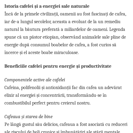
Promotii
Istoria cafelei și a energiei sale naturale
Stabilizatoare tensiune
Încă de la primele civilizații, oamenii au fost fascinați de cafea,
Piese schimb espressoare
iar de-a lungul secolelor, aceasta a evoluat de la un remediu
Accesorii si intretinere
natural la băutura preferată a miliardelor de oameni. Legenda
Curatare
spune că un păstor etiopian, observând animalele sale pline de
Filtre
energie după consumul boabelor de cafea, a fost curios să
încerce și el aceste boabe miraculoase.
Portafiltre
Site
Beneficiile cafelei pentru energie și productivitate
Tamper
Componentele active ale cafelei
Altele
Cafeina, polifenolii și antioxidanții fac din cafea un adevărat
elixir al energiei și concentrării, transformându-se în
combustibilul perfect pentru creierul nostru.
Cafeaua și starea de bine
Pe lângă gustul său delicios, cafeaua a fost asociată cu reduceri
ale riscului de boli cronice și îmbunătățiri ale stării mentale.