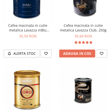
Cafea macinata in cutie
Cafea macinata in cutie
metalica Lavazza inBlu
metalica Lavazza Club, 250g
Aromatico, 250g
35,50 RON
35,60 RON
ALERTA STOC
ADAUGA IN COS