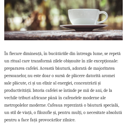
Complementare
Capace
Cesti si farfurii
Diverse
Lattiere
Pahare de cafea
În fiecare dimineață, în bucătăriile din întreaga lume, se repetă
Palete cafea
un ritual care transformă zilele obișnuite în zile excepționale:
Consumabile
prepararea cafelei. Această băutură, adorată de majoritatea
Cappucino instant
persoanelor, nu este doar o sursă de plăcere datorită aromei
Ciocolata calda
sale plăcute, ci și un elixir al energiei, concentrării și
Lapte instant
productivității. Istoria cafelei se întinde pe mii de ani, de la
Pliculete Zahar si Miere
vechile triburi africane până în cafenelele moderne ale
metropolelor moderne. Cafeaua reprezintă o băutură specială,
Siropuri
un stil de viață, o filozofie și, pentru mulți, o necesitate absolută
Topping
pentru a face față provocărilor zilnice.
Aparate SH